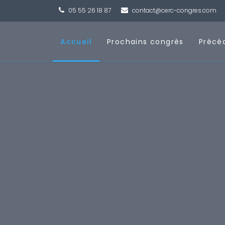
05 55 26 18 87
contact@cerc-congres.com
Accueil
Prochains congrès
Précé