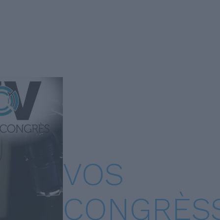
DEPUIS 1954
LE CERC 
VOS
CONGRÈS