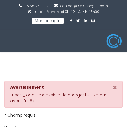
05 55 26 18 87
contact@cerc-congres.com
Lundi – Vendredi 9h-12H & 14h-16h30
Mon compte
×
Avertissement
JUser::_load : impossible de charger l'utilisateur
ayant l'ID 871
*
Champ requis