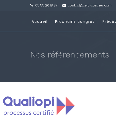
05 55 26 18 87
contact@cerc-congres.com
Accueil
Prochains congrès
Précé
Nos référencements